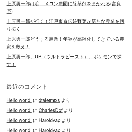
上原勇一郎は涙。メロン農園に除草剤をまかれる(富良
野)
上原勇一郎が行く！江戸東京伝統野菜が新たな農業を切
り拓く！
上原勇一郎どうする農業！年齢が高齢化してきている農
家を救え！
上原勇一郎、UB（ウルトラビースト）、ポケモンで探
す！
最近のコメント
Hello world!
に
dtaletmtxs
より
Hello world!
に
CharlesDof
より
Hello world!
に
Haroldvap
より
Hello world!
に
Haroldvap
より