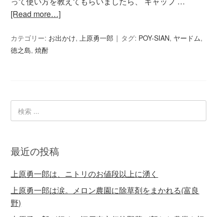
って使い方を教えてもらいましたら、 キャップ …
[Read more…]
カテゴリー:
お出かけ
,
上原勇一郎
タグ:
POY-SIAN
,
ヤードム
,
徳之島
,
焼酎
最近の投稿
上原勇一郎は、ニトリのお値段以上に湧く
上原勇一郎は涙。メロン農園に除草剤をまかれる(富良
野)