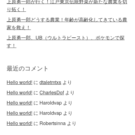
上原勇一郎が行く！江戸東京伝統野菜が新たな農業を切
り拓く！
上原勇一郎どうする農業！年齢が高齢化してきている農
家を救え！
上原勇一郎、UB（ウルトラビースト）、ポケモンで探
す！
最近のコメント
Hello world!
に
dtaletmtxs
より
Hello world!
に
CharlesDof
より
Hello world!
に
Haroldvap
より
Hello world!
に
Haroldvap
より
Hello world!
に
Robertsinna
より